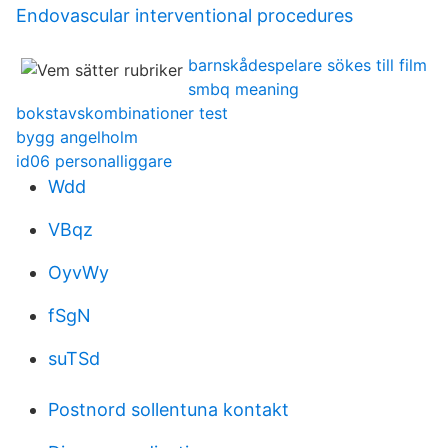
Endovascular interventional procedures
barnskådespelare sökes till film
smbq meaning
bokstavskombinationer test
bygg angelholm
id06 personalliggare
Wdd
VBqz
OyvWy
fSgN
suTSd
Postnord sollentuna kontakt